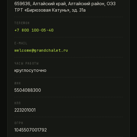
659636, Алтайский край, Алтайский район, ОЭЗ
ТРТ «Бирюзовая Катунь», зд. 31а
ТЕЛЕФОН
+7 800 100-05-40
E-MAIL
welcome@grandchalet.ru
ЧАСЫ РАБОТЫ
круглосуточно
ИНН
5504088300
КПП
223201001
ОГРН
1045507001792