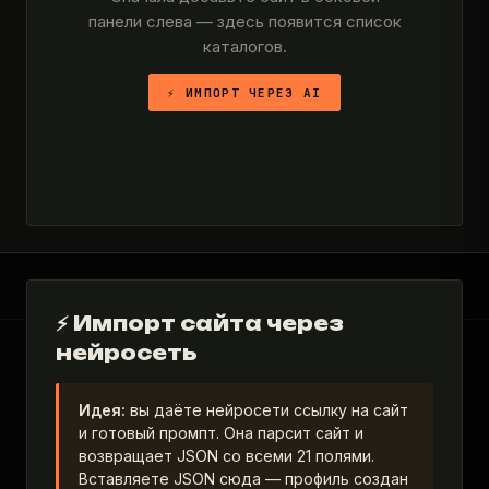
панели слева — здесь появится список
каталогов.
⚡ ИМПОРТ ЧЕРЕЗ AI
⚡ Импорт сайта через
нейросеть
bizznes.ru
Идея:
вы даёте нейросети ссылку на сайт
Каталог компаний и инструмент массовой регистрации
и готовый промпт. Она парсит сайт и
сайтов в справочниках РФ. Бесплатное добавление, ручная
возвращает JSON со всеми 21 полями.
и авто-модерация.
Вставляете JSON сюда — профиль создан